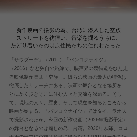
新作映画の撮影の為、台湾に潜入した空族
ストリートを彷徨い、音楽を掘るうちに、
たどり着いたのは原住民たちの住む村だった―
『サウダーヂ』（2011）『バンコクナイツ』
（2016）など独自の路線で、映画界の裏街道をひた走
る映像制作集団「空族」。彼らの映画の最大の特色は
徹底したリサーチにある。映画の舞台となる場所を、
とにかく歩きそこに住む人々と交流を深める。そし
て、現地の人々、歴史、そして現在を知るところから
映画が始まる。『バンコクナイツ』ではタイ、ラオス
で撮影されたが、今回の新作映画（2026年撮影予定）
の舞台となるのは麗しの島、台湾。2020年以降、コロ
ナ渦の最中に空族は台湾に幾たびも飛びリサーチを続