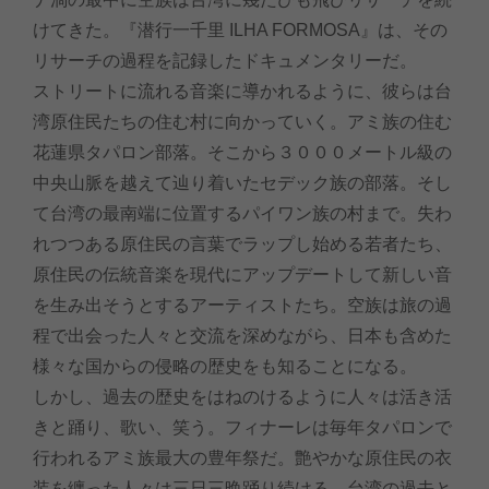
けてきた。『潜行一千里 ILHA FORMOSA』は、その
リサーチの過程を記録したドキュメンタリーだ。
ストリートに流れる音楽に導かれるように、彼らは台
湾原住民たちの住む村に向かっていく。アミ族の住む
花蓮県タパロン部落。そこから３０００メートル級の
中央山脈を越えて辿り着いたセデック族の部落。そし
て台湾の最南端に位置するパイワン族の村まで。失わ
れつつある原住民の言葉でラップし始める若者たち、
原住民の伝統音楽を現代にアップデートして新しい音
を生み出そうとするアーティストたち。空族は旅の過
程で出会った人々と交流を深めながら、日本も含めた
様々な国からの侵略の歴史をも知ることになる。
しかし、過去の歴史をはねのけるように人々は活き活
きと踊り、歌い、笑う。フィナーレは毎年タパロンで
行われるアミ族最大の豊年祭だ。艶やかな原住民の衣
装を纏った人々は三日三晩踊り続ける。台湾の過去と