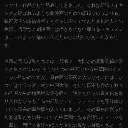
ンタリー作品として発表してきました。それは所謂メイキ
ングと呼ばれるような劇映画のための記録というよりも、
映画製作の準備過程でそれらの国々で学んだ文化や人々の
生活、哲学など劇映画では描ききれない部分をドキュメン
タリーによって補い、伝えたいとの想いがあったからで
す。
台湾と言えば私たちには一般的に、大陸との緊張関係に常
にさらされている“もうひとつの中国”という中華圏のイメ
ージが強いのですが、原住民の部落に入るとそこには、か
つてはオランダ、次に中国大陸、そして日本も含めて数々
の強国からの植民地政策を経て、逆にそれらの異文化を取
り入れながらも自らの部族とアイデンティティを守り続け
ている現在の原住民の人々がいました。その原色に彩られ
た姿は私たちの持っていた中華圏である台湾のイメージを
一新し、西洋と東洋の様々な文化の異なる移民たちと、も