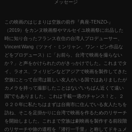
メッセージ
この映画のはじまりは空族の前作『典座-TENZO-』
（2019）をカンヌ映画祭やマルセイユ映画祭に出品した
時に知り合ったフランス在住の台湾人プロデューサー、
Vincent Wang（ツァイ・ミンリャン、ワン・ビン作品な
どをプロデュース）に「お前ら、台湾で映画を撮らない
か？」と声をかけられたのがきっかけでした。これまでタ
イ、ラオス、フィリピンなどアジアで映画を製作してきた
空族にとって台湾は親しい友人がいる国ではありましたが
カメラを持って撮影したことはない“いちばん近くて遠い
国”でもありました。これは千載一遇のチャンス！と、２
０２０年に私たちはまずは台南市に住んでいる友人たちを
訪ね、そこを足掛かりに台湾で映画を作るためのリサーチ
を開始しました。これまで空族は劇映画を製作する前段階
のリサーチや旅の道程を『潜行一千里』と称してドキュメ