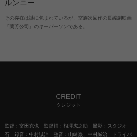
ルンニー
その存在は謎に包まれているが、空族次回作の長編劇映画
『蘭芳公司』のキーパーソンである。
CREDIT
クレジット
監督：富田克也 監督補：相澤虎之助 撮影：スタジオ
石 録音：中村誠治 整音：山﨑巌、中村誠治 ドライバ