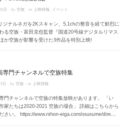
· by
· in
15日
空族
上映情報
,
イベント
オリジナルネガを2Kスキャン、5.1chの整音を経て鮮烈に
わる空族・富田克也監督『国道20号線デジタルリマス
ほか空族が影響を受けた3作品を特別上映!
画専門チャンネルで空族特集
· by
· in
31日
空族
上映情報
専門チャンネルで空族の特集放映があります。 「い
家たちは2020-2021 空族の場合」 詳細はこちらから
。 https://www.nihon-eiga.com/osusume/dire…