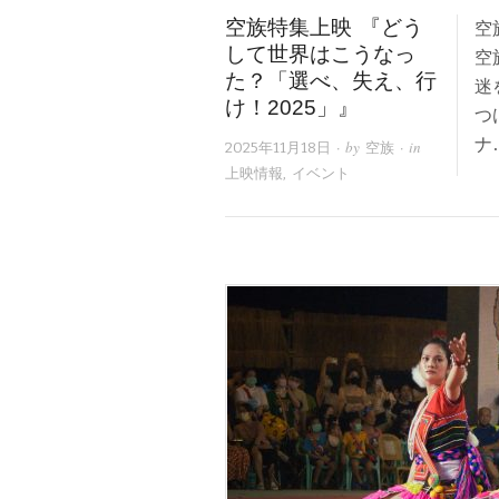
空族特集上映 『どう
空
して世界はこうなっ
空
た？「選べ、失え、行
迷
け！2025」』
つ
ナ
· by
· in
2025年11月18日
空族
上映情報
,
イベント