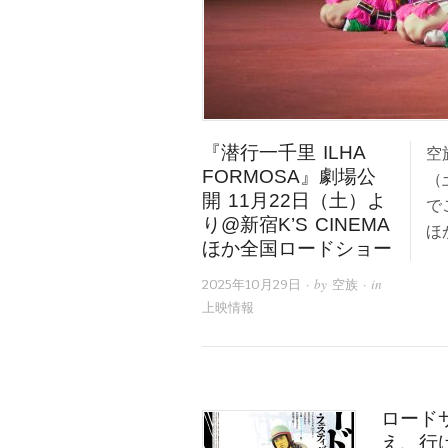
『潜行一千里 ILHA
空
FORMOSA』劇場公
（
開 11月22日（土）よ
で
り@新宿K’S CINEMA
ほ
ほか全国ロードショー
· by
· in
2025年10月29日
空族
上映情報
ロード
え、行け