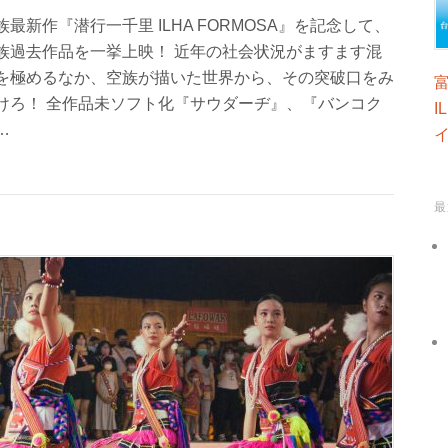
族最新作『潜行一千里 ILHA FORMOSA』を記念して、
族過去作品を一挙上映！ 近年の社会状況がますます混
を極めるなか、空族が描いた世界から、その突破口をみ
けろ！ 全作品未ソフト化『サウダーヂ』、『バンコク
I
…
最