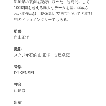
影風景の裏側を記録に収めた。総時間にして
100時間を越える膨大なデータを基に構成さ
れた本作品は、映像集団“空族”についての本邦
初のドキュメンタリーでもある。
監督
向山正洋
撮影
スタジオ石(向山 正洋、古屋卓麿)
音楽
DJ KENSEI
整音
山﨑巌
出演