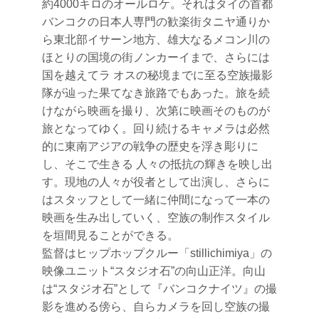
約4000キロのオールロケ。それはタイの首都
バンコクの日本人専門の歓楽街タニヤ通りか
ら東北部イサーン地方、雄大なるメコン川の
ほとりの国境の街ノンカーイまで、さらには
国を越えてラ オスの秘境までに至る空族撮影
隊が辿った果てなき旅路でもあった。旅を続
けながら映画を撮り、次第に映画そのものが
旅となってゆく。回り続けるキャメラは必然
的に東南アジアの戦争の歴史を浮き彫りに
し、そこで生きる 人々の抵抗の輝きを映し出
す。現地の人々が役者として出演し、さらに
はスタッフとして一緒に仲間になって一本の
映画を生み出していく、空族の制作スタイル
を垣間見ることができる。
監督はヒップホップクルー「stillichimiya」の
映像ユニット“スタジオ石”の向山正洋。向山
は“スタジオ石”として『バンコクナイツ』の撮
影を進める傍ら、自らカメラを回し空族の撮