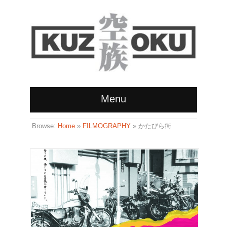
Menu
Browse:
Home
»
FILMOGRAPHY
»
かたびら街