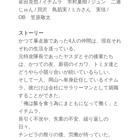
富田克也 / イチムラ 市村夏樹 / ジュン 二通
じゅん / 貝沢 鳥肌実 / ミカさん 実佳 /
OB 笠原敬太
ストーリー
かつて暴走族であった4人の仲間は、現在それ
ぞれの生活を送っている。
元特攻隊長であったヤスダとその後輩たち
は、かつての友、新宿のイカワ、トミタ達と
どうやら小競り合いが続いているらしい。
そして一人、岡山へ単身赴任しているイチム
ラ。彼だけは会社にサラリーマンとして就職
することができた。
「俺は飯を食う為にまともになって働く」と
イチムラ。
長引く不況や、失業の不安、繰り返しの
日々。
チンピラの祭りの後、労働が待っていた。