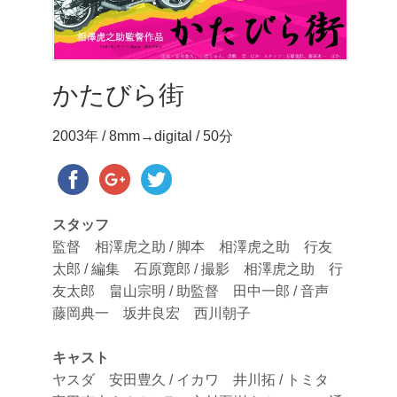
かたびら街
2003年 / 8mm→digital / 50分
スタッフ
監督 相澤虎之助 / 脚本 相澤虎之助 行友
太郎 / 編集 石原寛郎 / 撮影 相澤虎之助 行
友太郎 畠山宗明 / 助監督 田中一郎 / 音声
藤岡典一 坂井良宏 西川朝子
キャスト
ヤスダ 安田豊久 / イカワ 井川拓 / トミタ