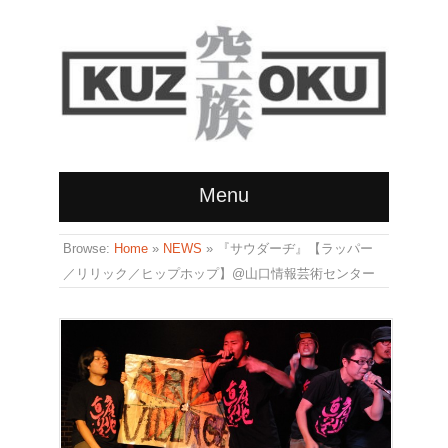
Menu
Browse:
Home
»
NEWS
»
『サウダーヂ』【ラッパー
／リリック／ヒップホップ】@山口情報芸術センター