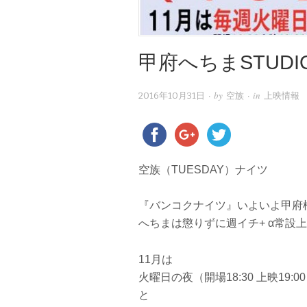
甲府へちまSTUDI
· by
· in
2016年10月31日
空族
上映情報
空族（TUESDAY）ナイツ
『バンコクナイツ』いよいよ甲府
へちまは懲りずに週イチ+ α常設
11月は
火曜日の夜（開場18:30 上映19:0
と