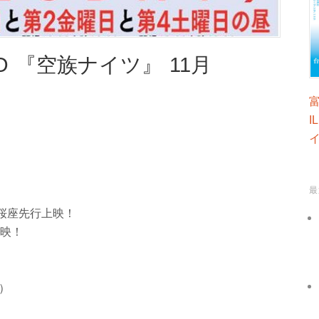
O 『空族ナイツ』 11月
I
最
桜座先行上映！
上映！
0）