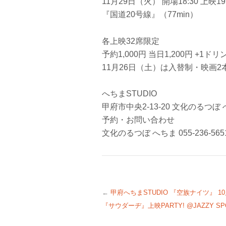
11月29日（火） 開場18:30 上映19:
『国道20号線』（77min）
各上映32席限定
予約1,000円 当日1,200円 +1ドリ
11月26日（土）は入替制・映画2本鑑
へちまSTUDIO
甲府市中央2-13-20 文化のるつぼ 
予約・お問い合わせ
文化のるつぼ へちま 055-236-565
←
甲府へちまSTUDIO 『空族ナイツ』 1
『サウダーヂ』上映PARTY! @JAZZY SPO