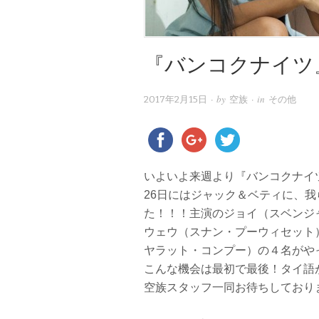
『バンコクナイツ
· by
· in
2017年2月15日
空族
その他
いよいよ来週より『バンコクナイ
26日にはジャック＆ベティに、
た！！！主演のジョイ（スベンジ
ウェウ（スナン・プーウィセット
ヤラット・コンプー）の４名がや
こんな機会は最初で最後！タイ語
空族スタッフ一同お待ちしており