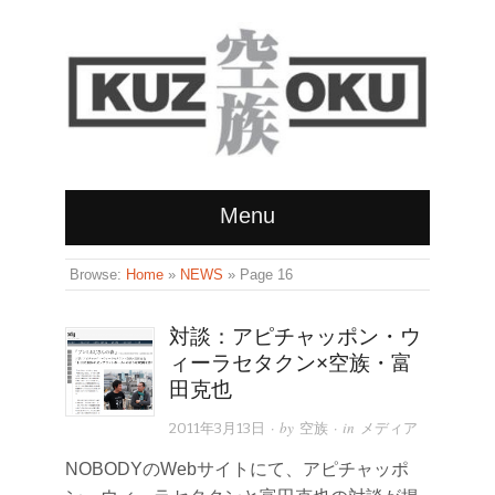
Menu
Browse:
Home
»
NEWS
»
Page 16
対談：アピチャッポン・ウ
ィーラセタクン×空族・富
田克也
· by
· in
2011年3月13日
空族
メディア
NOBODYのWebサイトにて、アピチャッポ