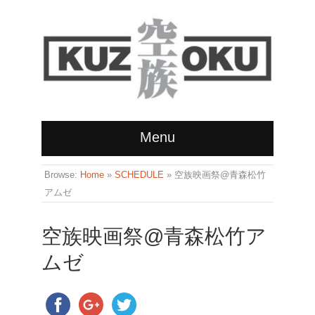
Menu
Browse:
Home
»
SCHEDULE
»
空族映画祭@青森松竹
アムゼ
空族映画祭@青森松竹ア
ムゼ