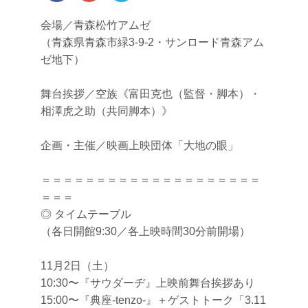
会場／青森松竹アムゼ
（青森県青森市緑3-9-2・サンロード青森アム
ゼ地下）
舞台挨拶／空族《富田克也（監督・脚本）・
相澤虎之助（共同脚本）》
企画・主催／映画上映団体「大地の眼」
＝＝＝＝＝＝＝＝＝＝＝＝＝＝＝＝＝＝＝＝
＝＝＝
◎ タイムテーブル
（各日開館9:30／各上映時間30分前開場）
11月2日（土）
10:30〜『サウダーヂ』上映前舞台挨拶あり
15:00〜『典座-tenzo-』＋ゲストトーク「3.11