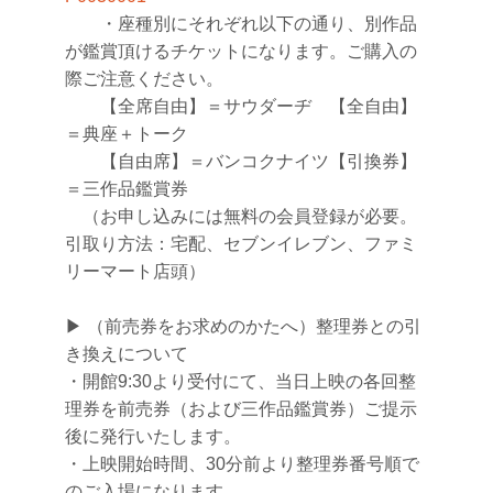
・座種別にそれぞれ以下の通り、別作品
が鑑賞頂けるチケットになります。ご購入の
際ご注意ください。
【全席自由】＝サウダーヂ 【全自由】
＝典座＋トーク
【自由席】＝バンコクナイツ【引換券】
＝三作品鑑賞券
（お申し込みには無料の会員登録が必要。
引取り方法：宅配、セブンイレブン、ファミ
リーマート店頭）
▶︎ （前売券をお求めのかたへ）整理券との引
き換えについて
・開館9:30より受付にて、当日上映の各回整
理券を前売券（および三作品鑑賞券）ご提示
後に発行いたします。
・上映開始時間、30分前より整理券番号順で
のご入場になります。