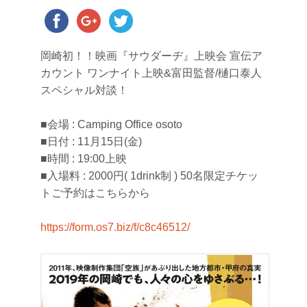
岡崎初！！映画『サウダーヂ』上映会 宣伝ア
カウント ワンナイト上映&富田監督/樋口泰人
スペシャル対談！
■会場 : Camping Office osoto
■日付 : 11月15日(金)
■時間 : 19:00上映
■入場料 : 2000円( 1drink制 ) 50名限定チケッ
トご予約はこちらから
https://form.os7.biz/f/c8c46512/