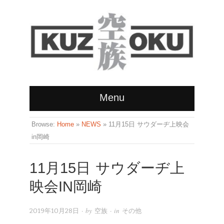
Menu
Browse:
Home
»
NEWS
»
11月15日 サウダーヂ上映会
in岡崎
11月15日 サウダーヂ上
映会IN岡崎
· by
· in
2019年10月28日
空族
その他