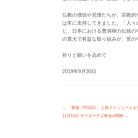
仏教の僧侶や尼僧たちが、宗教的
は常に支持してきました。「人々
じ、日本における曹洞禅の伝統の
の寛大で有益な取り組みが、世の
祈りと願いを込めて
2019年9月30日
←
『典座 -TENZO-』上映スケジュール
11月15日 サウダーヂ上映会in岡崎
→