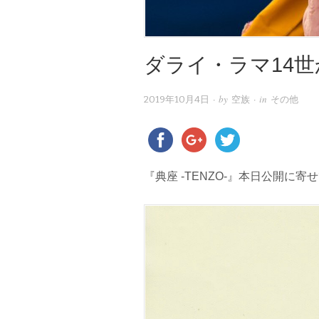
ダライ・ラマ14
· by
· in
2019年10月4日
空族
その他
『典座 -TENZO-』本日公開に