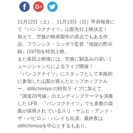
11月12日（土）、11月13日（日）甲府桜座に
て『バンコクナイツ』山梨先行上映決定！
加えて、空族の映画製作の原点でもある作
品、フランシス・コッポラ監督『地獄の黙示
録』(1979)を特別上映。
また各回上映後には、空族に馴染みの深いミ
ュージシャンらによるライブ開催！
『バンコクナイツ』にスタッフとして本格的
に参加した山梨が産んだヒップホップクル
ー、stillichimiya の特別ラ イブに加えて、
『国道20号線』のエンディングテーマを演奏
した LFB、『バンコクナイツ』でも多数の楽
曲が採用され ているスリ・ヤムヒ・アンド・
ザ・バビロン・バンドも出演。最終夜は
stillichimiyaを中心とする
もあり。