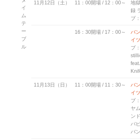
11月12日（土）
11：00開場 / 12：00～
地
イ
録 
ム
ブ：
テ
ー
16：30開場 / 17：00～
バ
ブ
イ
ル
ブ
stil
feat
Knif
11月13日（日）
11：00開場 / 11：30～
バ
イ
ブ
ヤ
ン
バ
バ