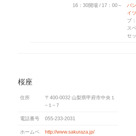
16：30開場 / 17：00～
バ
イ
ブ：J
ス
セ
桜座
住所
〒400-0032 山梨県甲府市中央１
−１−７
電話番号
055-233-2031
ホームペ
http://www.sakuraza.jp/