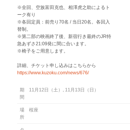
※全回、空族富田克也、相澤虎之助によるト
ーク有り
※各回定員：前売り70名 / 当日20名。各回入
替制。
※第二部の映画終了後、新宿行き最終のJR特
急あずさ21:09発に間に合います。
※椅子をご用意します。
詳細、チケット申し込みはこちらから
https://www.kuzoku.com/news/676/
期
11月12日（土）, 11月13日（日）
間
場
桜座
所
タ