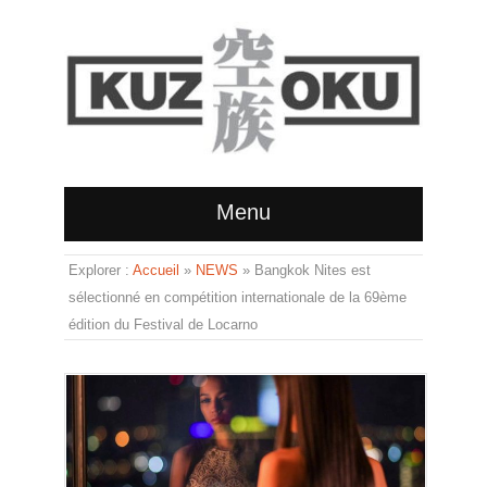
Menu
Explorer :
Accueil
»
NEWS
»
Bangkok Nites est
sélectionné en compétition internationale de la 69ème
édition du Festival de Locarno