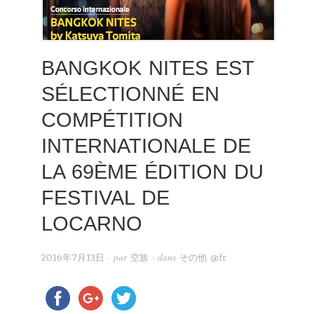
BANGKOK NITES EST
SÉLECTIONNÉ EN
COMPÉTITION
INTERNATIONALE DE
LA 69ÈME ÉDITION DU
FESTIVAL DE
LOCARNO
· par
· dans
2016年7月13日
空族
その他 @fr